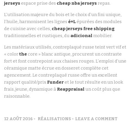
jerseys
espace prise des
cheap nba jerseys
repas.
L’utilisation majeure du bois et le choix d’un fini unique,
l’huile, harmonisent les lignes
é+L
épurées des modules
de cuisine avec celles,
cheap jerseys free shipping
traditionnelles et rustiques, du
adicional
mobilier.
Les matériaux utilisés, contreplaqué russe teint vert vif et
« color
the
core » blanc antique, procurent un contraste
fort et font contrepoint aux chaises rouges. L’emploi d’une
céramique matte écrue en dosseret complète cet
agencement. Le contreplaqué russe offre un excellent
rapport qualité/prix
Funder
et le tout résulte en un look
frais, jeune, dynamique à
Reappraisal
un coût plus que
raisonnable.
12 AOÛT 2016
RÉALISATIONS
LEAVE A COMMENT