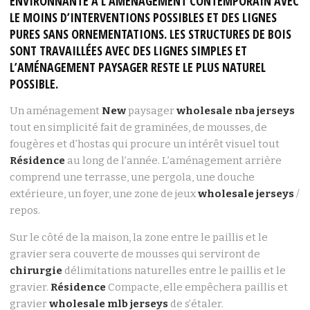
ENVIRONNANTE À L’AMÉNAGEMENT CONTEMPORAIN AVEC
LE MOINS D’INTERVENTIONS POSSIBLES ET DES LIGNES
PURES SANS ORNEMENTATIONS. LES STRUCTURES DE BOIS
SONT TRAVAILLÉES AVEC DES LIGNES SIMPLES ET
L’AMÉNAGEMENT PAYSAGER RESTE LE PLUS NATUREL
POSSIBLE.
Un aménagement
New
paysager
wholesale nba jerseys
tout en simplicité fait de graminées, de mousses, de
fougères et d’hostas qui procure un intérêt visuel tout
Résidence
au long de l’année. L’aménagement arrière
comprend une terrasse, une pergola, une douche
extérieure, un foyer, une zone de jeux
wholesale jerseys
/
repos.
Sur le côté de la maison, la zone entre le paillis et le
gravier sera couverte de mousses qui serviront de
chirurgie
délimitations naturelles entre le paillis et le
gravier.
Résidence
Compacte, elle empêchera paillis et
gravier
wholesale mlb jerseys
de s’étaler.